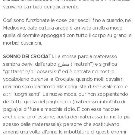
venivano cambiati periodicamente.
Così sono funzionate le cose per secoli, fino a quando, nel
Medioevo, dalla cultura araba è arrivata un'altra moda:
quella di dormire appoggiati con tutto il corpo su grandi e
morbidi cuscinoni.
SONNO DEI CROCIATI.
La stessa parola materasso
sembra derivi dall'arabo مطرح ("matrah") e significa
"gettarsi" e/o "posarsi su" ed è entrata nel nostro
vocabolario durante le Crociate, quando molti cavalieri
(ma non solo) partirono alla conquista di Gerusalemme e
altri "luoghi santi". La nuova moda, pur non soppiantando
del tutto quella del pagliericcio (materasso imbottito di
paglia) si diffuse a macchia d'olio. E con essa nacque
anche una professione, quella dei materassai (o molto più
spesso delle materassaie): persone che sostituivano
almeno una volta all'anno le imbottiture di questi enormi