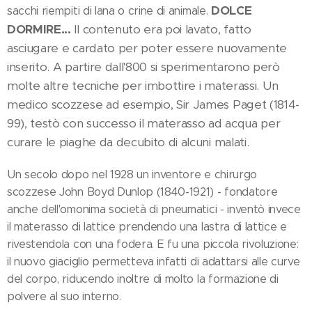
DOLCE
sacchi riempiti di lana o crine di animale.
DORMIRE...
Il contenuto era poi lavato, fatto
asciugare e cardato per poter essere nuovamente
inserito. A partire dall'800 si sperimentarono però
molte altre tecniche per imbottire i materassi. Un
medico scozzese ad esempio, Sir James Paget (1814-
99), testò con successo il materasso ad acqua per
curare le piaghe da decubito di alcuni malati.
Un secolo dopo nel 1928 un inventore e chirurgo
scozzese John Boyd Dunlop (1840-1921) - fondatore
anche dell'omonima società di pneumatici - inventò invece
il materasso di lattice prendendo una lastra di lattice e
rivestendola con una fodera. E fu una piccola rivoluzione:
il nuovo giaciglio permetteva infatti di adattarsi alle curve
del corpo, riducendo inoltre di molto la formazione di
polvere al suo interno.