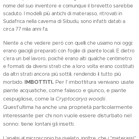
nome del suo inventore e comunque il brevetto sarebbe
scaduto. I modelli più antichi di materasso, ritrovati in
Sudafrica nella caverna di Sibudu, sono infatti datati a
circa 77 mila anni fa.
Niente a che vedere però con quelli che usiamo noi oggi:
erano giacigli preparati con foglie di piante locali. E dietro
c'era un bel lavoro, poiché erano alti qualche centimetro
e formati da diversi strati che a loro volta erano costituiti
da altri strati ancora più sottili, rendendo il tutto più
IMBOTTITI.
Per l' imbottitura venivano usate
morbido.
piante acquatiche, come falasco e giunco, e piante
cespugliose, come la
Cryptocarya woodii
.
Quest'ultima ha anche una proprietà particolarmente
interessante per chi non vuole essere disturbato nel
sonno: tiene lontani gli insetti.
L'analisi al microscopio ha rivelato, inoltre, che i "materassi"