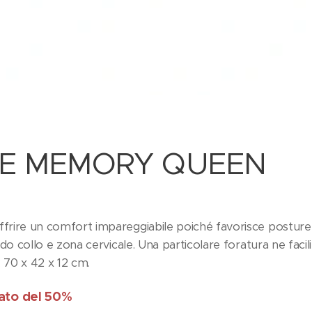
E MEMORY QUEEN
frire un comfort impareggiabile poiché favorisce posture
ndo collo e zona cervicale. Una particolare foratura ne facili
: 70 x 42 x 12 cm.
tato del 50%