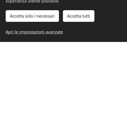
esperienza utente possibile.
Nome e Cognome
Accetta solo i necessari
Accetta tutti
Numero di telefono
Apri le impostazioni avanzate
Email
Messaggio