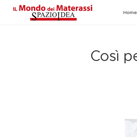
Home
Così p