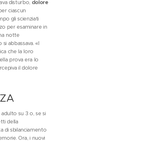
tava disturbo,
dolore
per ciascun
po gli scienziati
zzo per esaminare in
una notte
o si abbassava. «I
ica che la loro
ella prova era lo
rcepiva il dolore
NZA
 adulto su 3 o, se si
ti della
ta di sbilanciamento
morie. Ora, i nuovi