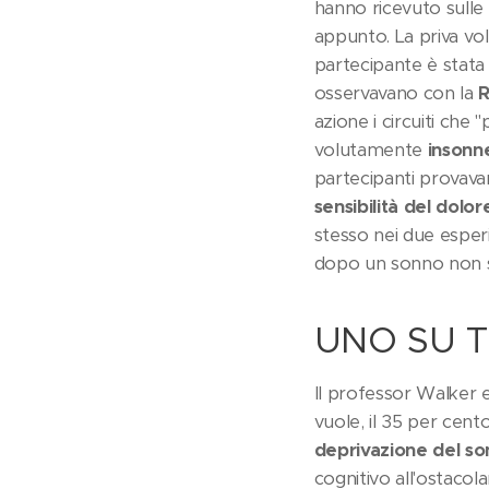
hanno ricevuto sulle
appunto. La priva vol
partecipante è stata
osservavano con la
R
azione i circuiti che
volutamente
insonn
partecipanti provavan
sensibilità del dolor
stesso nei due esperi
dopo un sonno non suf
UNO SU 
Il professor Walker e 
vuole, il 35 per cent
deprivazione del s
cognitivo all'ostaco