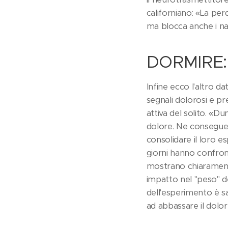
californiano: «La pe
ma blocca anche i na
DORMIRE:
Infine ecco l'altro d
segnali dolorosi e pr
attiva del solito. «Du
dolore. Ne consegu
consolidare il loro 
giorni hanno confrontat
mostrano chiarament
impatto nel "peso" de
dell'esperimento è s
ad abbassare il dolor