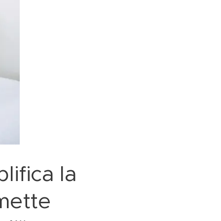
ifica la
omette