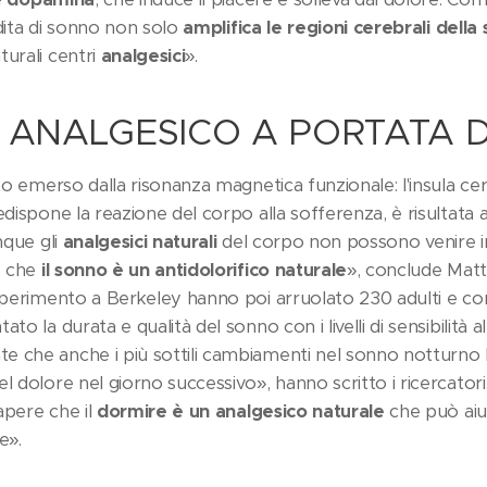
rdita di sonno non solo
amplifica le regioni cerebrali della 
turali centri
analgesici
».
 ANALGESICO A PORTATA 
ato emerso dalla risonanza magnetica funzionale: l'insula cer
edispone la reazione del corpo alla sofferenza, è risultat
nque gli
analgesici naturali
del corpo non possono venire in
e che
il sonno è un antidolorifico naturale
», conclude Mat
esperimento a Berkeley hanno poi arruolato 230 adulti e con
o la durata e qualità del sonno con i livelli di sensibilità al 
e che anche i più sottili cambiamenti nel sonno notturno
l dolore nel giorno successivo», hanno scritto i ricercatori.
apere che il
dormire è un analgesico naturale
che può aiu
e».