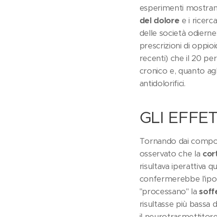
esperimenti mostran
del dolore
e i ricerc
delle società odierne
prescrizioni di oppioi
recenti) che il 20 pe
cronico e, quanto agl
antidolorifici.
GLI EFFE
Tornando dai compor
osservato che la
cor
risultava iperattiva
confermerebbe l'ipote
"processano" la
soff
risultasse più bassa 
il neurotrasmettitor