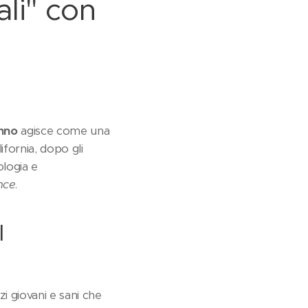
ali" con
nno
agisce come una
ifornia, dopo gli
logia e
nce
.
I
i giovani e sani che