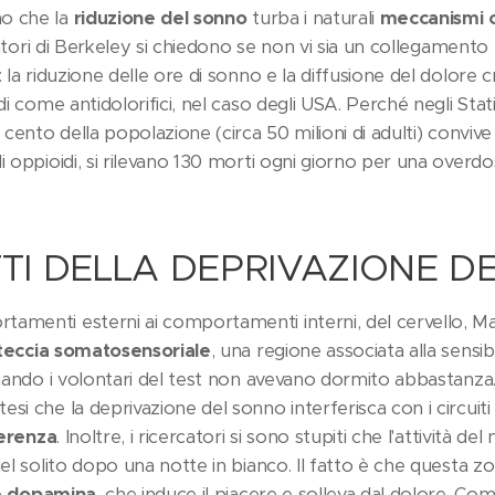
o che la
riduzione del sonno
turba i naturali
meccanismi ce
atori di Berkeley si chiedono se non vi sia un collegamento 
: la riduzione delle ore di sonno e la diffusione del dolore 
di come antidolorifici, nel caso degli USA. Perché negli Stati U
r cento della popolazione (circa 50 milioni di adulti) conviv
i oppioidi, si rilevano 130 morti ogni giorno per una overdo
TTI DELLA DEPRIVAZIONE 
tamenti esterni ai comportamenti interni, del cervello, 
teccia somatosensoriale
, una regione associata alla sensibi
 quando i volontari del test non avevano dormito abbastanza
si che la deprivazione del sonno interferisca con i circuiti
erenza
. Inoltre, i ricercatori si sono stupiti che l'attività 
del solito dopo una notte in bianco. Il fatto è che questa zo
e
dopamina
, che induce il piacere e solleva dal dolore. C