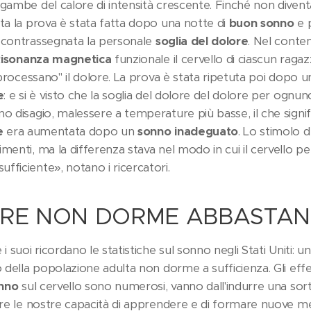
 gambe del calore di intensità crescente. Finché non diven
ta la prova è stata fatta dopo una notte di
buon sonno
e 
 contrassegnata la personale
soglia del dolore
. Nel contem
isonanza magnetica
funzionale il cervello di ciascun raga
 "processano" il dolore. La prova è stata ripetuta poi dopo 
e
: e si è visto che la soglia del dolore del dolore per ognun
o disagio, malessere a temperature più basse, il che signif
e
era aumentata dopo un
sonno inadeguato
. Lo stimolo d
menti, ma la differenza stava nel modo in cui il cervello pe
ficiente», notano i ricercatori.
TRE NON DORME ABBASTA
i suoi ricordano le statistiche sul sonno negli Stati Uniti: un
o della popolazione adulta non dorme a sufficienza. Gli effet
onno
sul cervello sono numerosi, vanno dall'indurre una sor
lare le nostre capacità di apprendere e di formare nuove me