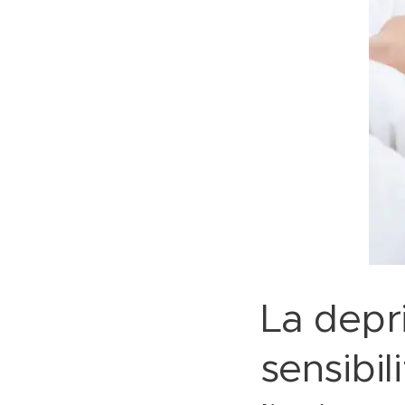
La depr
sensibi