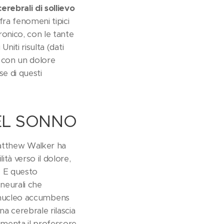
rebrali di sollievo
fra fenomeni tipici
cronico, con le tante
niti risulta (dati
e con un dolore
se di questi
DEL SONNO
Matthew Walker ha
lità verso il dolore,
. E questo
 neurali che
del nucleo accumbens
na cerebrale rilascia
ommenta il professore