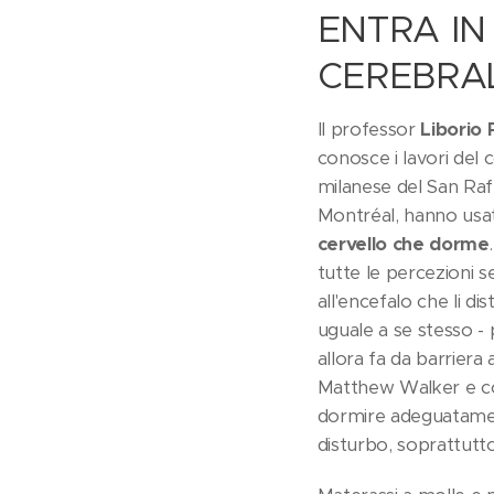
ENTRA IN
CEREBRA
Il professor
Liborio 
conosce i lavori del 
milanese del San Raff
Montréal, hanno usato
cervello che dorme
tutte le percezioni s
all'encefalo che li d
uguale a se stesso - 
allora fa da barriera
Matthew Walker e co
dormire adeguatamen
disturbo, soprattutto