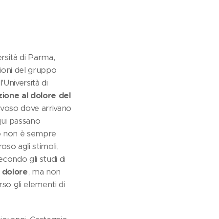
ersità di Parma,
zioni del gruppo
'Università di
zione al dolore del
ervoso dove arrivano
 qui passano
amo non è sempre
so agli stimoli,
econdo gli studi di
l dolore
, ma non
erso gli elementi di