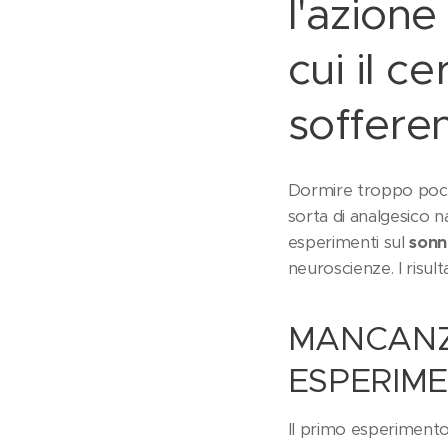
l'azione
cui il c
soffere
Dormire troppo poco 
sorta di analgesico n
esperimenti sul
son
neuroscienze. I risult
MANCANZA
ESPERIME
Il primo esperimento 