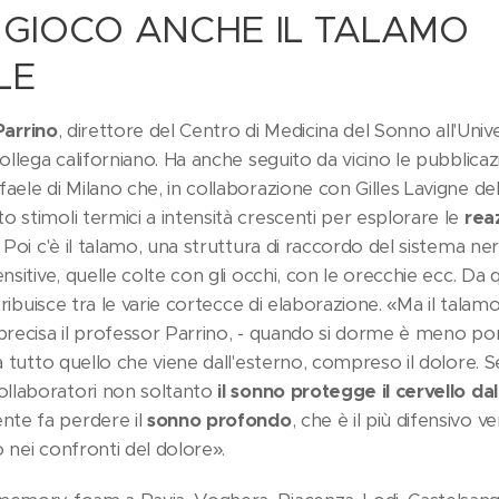
 GIOCO ANCHE IL TALAMO
LE
Parrino
, direttore del Centro di Medicina del Sonno all'Univ
collega californiano. Ha anche seguito da vicino le pubblica
aele di Milano che, in collaborazione con Gilles Lavigne dell
 stimoli termici a intensità crescenti per esplorare le
rea
. Poi c'è il talamo, una struttura di raccordo del sistema n
ensitive, quelle colte con gli occhi, con le orecchie ecc. Da
istribuisce tra le varie cortecce di elaborazione. «Ma il tal
precisa il professor Parrino, - quando si dorme è meno poro
 a tutto quello che viene dall'esterno, compreso il dolore. S
llaboratori non soltanto
il sonno protegge il cervello da
te fa perdere il
sonno profondo
, che è il più difensivo v
 nei confronti del dolore».