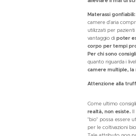
alleviare il mal di sc
Materassi gonfiabili:
camere d'aria compre
utilizzati per pazient
vantaggio di
poter e
corpo per tempi pro
Per chi sono consigli
quanto riguarda i live
camere multiple, la 
Attenzione alla truff
Come ultimo consigl
realtà, non esiste.
Il
"bio" possa essere ut
per le coltivazioni b
Tale attributo non p