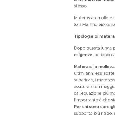
stesso.
Materassi a molle e 
San Martino Siccomar
Tipologie di materas
Dopo questa lunga p
esigenze,
andando ad
Materassi a molle:
so
ultimi anni: essi sos
superiore, i materass
assicurare un maggio
dall'equazione più mo
l'importante è che sia
Per chi sono consigli
supporto più rigido, r