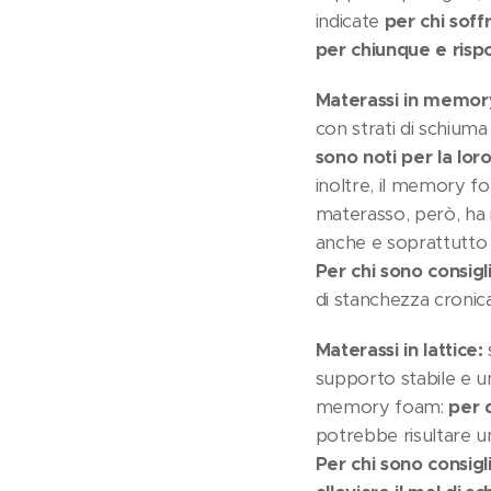
indicate
per chi soff
per chiunque e risp
Materassi in memor
con strati di schiuma
sono noti per la lor
inoltre, il memory fo
materasso, però, ha i
anche e soprattutto 
Per chi sono consigli
di stanchezza cronica
Materassi in lattice:
supporto stabile e u
memory foam:
per 
potrebbe risultare un
Per chi sono consigli