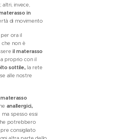
ltri, invece,
materasso in
bertà di movimento
per ora il
,
che non è
essere
il materasso
a proprio con il
to sottile,
la rete
se alle nostre
l materasso
ome
anallergici,
i, ma spesso essi
 che potrebbero
pre consigliato
ni altra parte dello