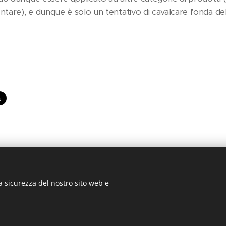
ntare), e dunque è solo un tentativo di cavalcare l'onda de
a sicurezza del nostro sito web e
© 2019 ILMondodeiMaterassi, Via Nazionale, 110 27049 Stradella (PV)
Cookies