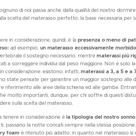
i ognuno di noi passa anche dalla qualità del nostro dormir
alla scelta del materasso perfetto, la base necessaria per l
re in considerazione, quindi, è la
presenza o meno di pato
eso:
ad esempio,
un materasso eccessivamente morbid
 vertebrale il sostegno necessario, mentre
materassi più rig
ati a sorreggere individui dal peso maggiore. Non è solo la r
n considerazione: esistono, infatti,
materassi a 3, a 5 e a 7
o state pensate per garantire un maggior sostegno alle dif
re riferimento alle aree della schiena ed alle gambe. Ent
che molto importanti, dunque, per chi soffre di questi dis
dere sulla scelta del materasso.
da tenere in considerazione è
la tipologia del nostro sonno,
ti, passano la notte coricati sempre nella stessa posizione,
ry foam
è ritenuto più adatto, in quanto nel materasso si