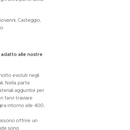
ovanni, Casteggio,
so
 adatto alle nostre
molto evoluti negli
i. Nella parte
eriali aggiuntivi per
 farvi traviare
ira intorno alle 400,
ossono offrire un
igide sono