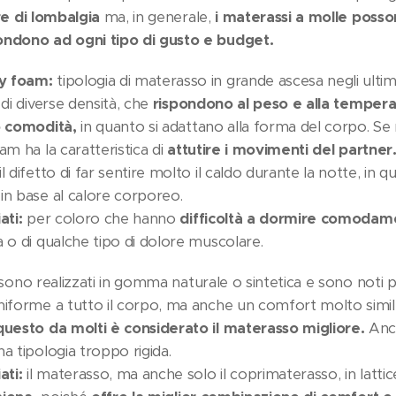
re di lombalgia
ma, in generale,
i materassi a molle poss
ondono ad ogni tipo di gusto e budget.
y foam:
tipologia di materasso in grande ascesa negli ultimi
 di diverse densità, che
rispondono al peso e alla tempera
o comodità,
in quanto si adattano alla forma del corpo. Se 
am ha la caratteristica di
attutire i movimenti del partner
l difetto di far sentire molto il caldo durante la notte, in 
in base al calore corporeo.
ati:
per coloro che hanno
difficoltà a dormire comodam
 o di qualche tipo di dolore muscolare.
sono realizzati in gomma naturale o sintetica e sono noti p
niforme a tutto il corpo, ma anche un comfort molto simile
questo da molti è considerato il materasso migliore.
Anch
a tipologia troppo rigida.
ati:
il materasso, ma anche solo il coprimaterasso, in latti