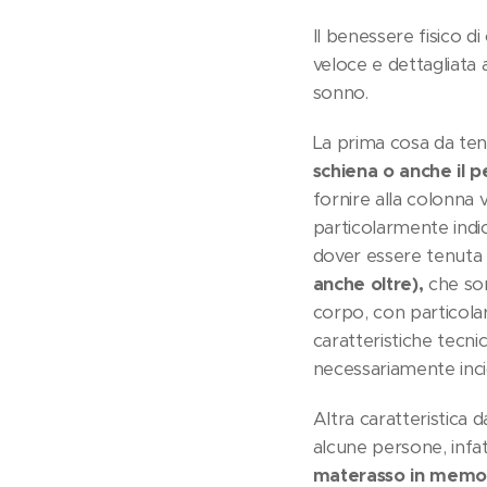
Il benessere fisico d
veloce e dettagliata 
sonno.
La prima cosa da tene
schiena o anche il p
fornire alla colonna
particolarmente indic
dover essere tenuta i
anche oltre),
che son
corpo, con particola
caratteristiche tecni
necessariamente inci
Altra caratteristica 
alcune persone, infat
materasso in memo