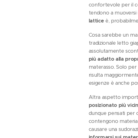
confortevole per il c
tendono a muoversi in
lattice
è, probabilme
Cosa sarebbe un mate
tradizionale letto g
assolutamente sconta
più adatto alla prop
materasso. Solo per 
risulta maggiormente
esigenze è anche possi
Altra aspetto import
posizionato più vici
dunque pensati per ch
contengono materiali
causare una sudorazi
informarsi sui materia