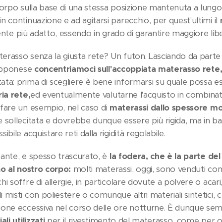
orpo sulla base di una stessa posizione mantenuta a lungo; a
 continuazione e ad agitarsi parecchio, per quest'ultimi il
nte più adatto, essendo in grado di garantire maggiore li
rasso senza la giusta rete? Un futon. Lasciando da parte 
iapponese
concentriamoci sull'accoppiata materasso rete
ta: prima di scegliere è bene informarsi su quale possa 
ria rete,
ed eventualmente valutarne l'acquisto in combinat
fare un esempio, nel caso di
materassi dallo spessore mol
 sollecitata e dovrebbe dunque essere più rigida, ma in ba
bile acquistare reti dalla rigidità regolabile.
ante, e spesso trascurato, è
la fodera, che è la parte de
no al nostro corpo:
molti materassi, oggi, sono venduti c
i soffre di allergie, in particolare dovute a polvere o acar
 misti con poliestere o comunque altri materiali sintetici,
one eccessiva nel corso delle ore notturne. È dunque sem
li utilizzati
per il rivestimento del materasso, come per og