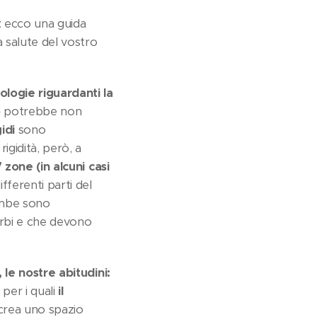
e: ecco una guida
a salute del vostro
logie riguardanti la
o
potrebbe non
idi
sono
igidità, però, a
 zone (in alcuni casi
ferenti parti del
rambe sono
turbi e che devono
 le nostre abitudini:
 per i quali
il
 crea uno spazio