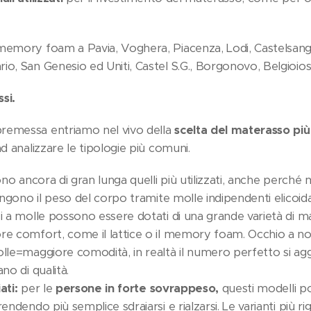
memory foam a Pavia, Voghera, Piacenza, Lodi, Castelsangi
io, San Genesio ed Uniti, Castel S.G., Borgonovo, Belgioio
si.
remessa entriamo nel vivo della
scelta del materasso più
 analizzare le tipologie più comuni.
no ancora di gran lunga quelli più utilizzati, anche perché 
tengono il peso del corpo tramite molle indipendenti elicoidal
i a molle possono essere dotati di una grande varietà di mat
re comfort, come il lattice o il memory foam. Occhio a non
lle=maggiore comodità, in realtà il numero perfetto si agg
no di qualità.
ati:
per le
persone in forte sovrappeso,
questi modelli p
endendo più semplice sdraiarsi e rialzarsi. Le varianti più r