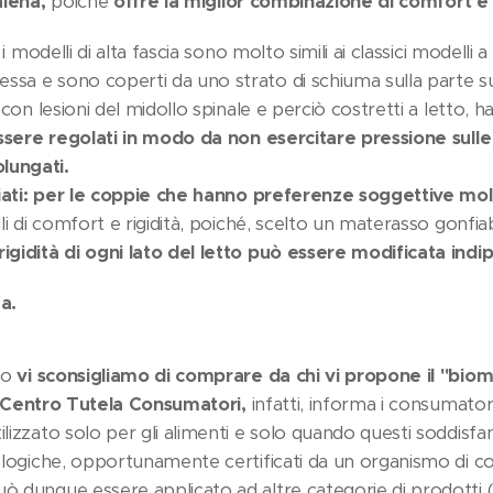
hiena,
poiché
offre la miglior combinazione di comfort e
i modelli di alta fascia sono molto simili ai classici modelli 
ssa e sono coperti da uno strato di schiuma sulla parte 
i con lesioni del midollo spinale e perciò costretti a letto, 
ssere regolati in modo da non esercitare pressione sulle
lungati.
ati:
per le coppie che hanno preferenze soggettive mol
lli di comfort e rigidità, poiché, scelto un materasso gonfia
rigidità di ogni lato del letto può essere modificata in
a.
io
vi sconsigliamo di comprare da chi vi propone il "biom
Centro Tutela Consumatori,
infatti, informa i consumator
ilizzato solo per gli alimenti e solo quando questi soddisfan
iologiche, opportunamente certificati da un organismo di co
uò dunque essere applicato ad altre categorie di prodotti