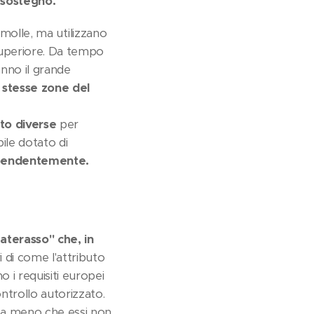
 sostegno.
a molle, ma utilizzano
superiore. Da tempo
hanno il grande
 stesse zone del
to diverse
per
bile dotato di
dipendentemente.
aterasso" che, in
i di come l'attributo
o i requisiti europei
ntrollo autorizzato.
 (a meno che essi non