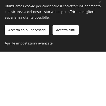
Utilizziamo i cookie per consentire il corretto funzionamento
RICHIEDI MAGGIORI INFORMAZIONI
e la sicurezza del nostro sito web e per offrirti la migliore
esperienza utente possibile.
Nome e Cognome
Accetta solo i necessari
Accetta tutti
Apri le impostazioni avanzate
Numero di telefono
Email
Messaggio