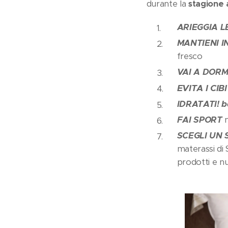
durante la
stagione 
ARIEGGIA LE
MANTIENI 
fresco
VAI A DORMI
EVITA I CIB
IDRATATI! be
FAI SPORT
m
SCEGLI UN 
materassi di 
prodotti e n