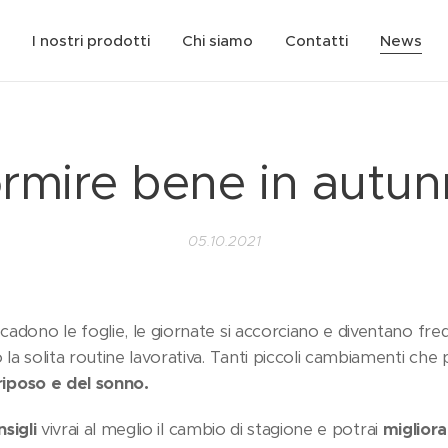
I nostri prodotti
Chi siamo
Contatti
News
rmire bene in autun
05.10.2021
 cadono le foglie, le giornate si accorciano e diventano fred
o la solita routine lavorativa. Tanti piccoli cambiamenti ch
 riposo e del sonno.
nsigli
vivrai al meglio il cambio di stagione e potrai
migliora