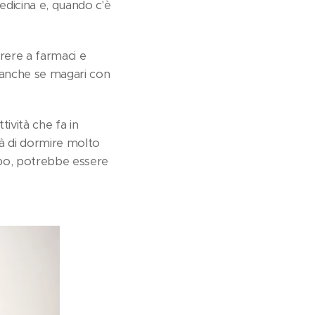
medicina e, quando c'è
rrere a farmaci e
i, anche se magari con
tività che fa in
tà di dormire molto
mpo, potrebbe essere