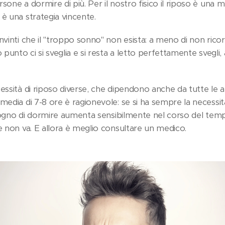
sone a dormire di più. Per il nostro fisico il riposo è una 
è una strategia vincente.
nvinti che il "troppo sonno" non esista: a meno di non rico
o punto ci si sveglia e si resta a letto perfettamente svegl
essità di riposo diverse, che dipendono anche da tutte le at
 media di 7-8 ore è ragionevole: se si ha sempre la necessi
 bisogno di dormire aumenta sensibilmente nel corso del te
e non va. E allora è meglio consultare un medico.