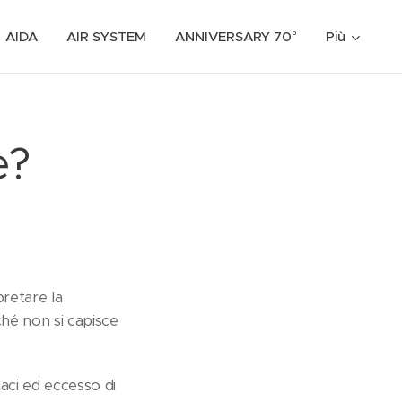
AIDA
AIR SYSTEM
ANNIVERSARY 70°
Più
e?
pretare la
ché non si capisce
aci ed eccesso di