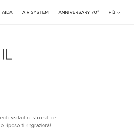
AIDA
AIR SYSTEM
ANNIVERSARY 70°
Più
IL
i: visita il nostro sito e
o riposo ti ringrazierà!"