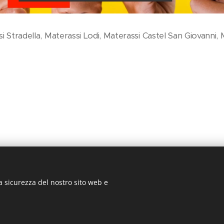
i Stradella, Materassi Lodi, Materassi Castel San Giovanni, 
a sicurezza del nostro sito web e
© 2019 ILMondodeiMaterassi, Via Nazionale, 110 27049 Stradella (PV)
Cookies