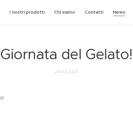
I nostri prodotti
Chi siamo
Contatti
News
Giornata del Gelato!
24.03.2023
o!!! 🍦😋
 🙃