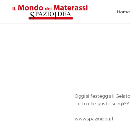
Home
Oggi si festeggia il Gelat
…e tu che gusto scegli??
.
www.spazioidea.it