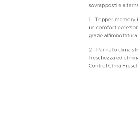
sovrapposti e alterna
1 - Topper memory in
un comfort ecceziona
grazie all'imbottitur
2 - Pannello clima s
freschezza ed elimin
Control Clima Fresch,