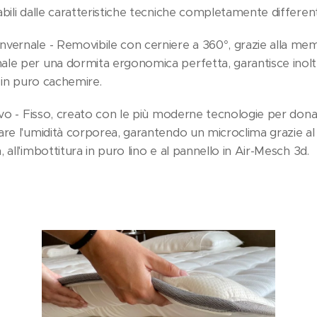
bili dalle caratteristiche tecniche completamente different
vernale - Removibile con cerniere a 360°, grazie alla me
le per una dormita ergonomica perfetta, garantisce inolt
a in puro cachemire.
tivo - Fisso, creato con le più moderne tecnologie per dona
are l'umidità corporea, garantendo un microclima grazie 
 all'imbottitura in puro lino e al pannello in Air-Mesch 3d.