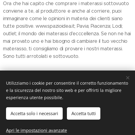
Ora che hai capito che comprare i materassi sottovuoto
conviene a te, al produttore e anche al corriere, puoi
immaginare come le opinioni in materia dei clienti siano
tutte positive. www.spazioidea.it; Pavia; Piacenza; Lodi;
outlet; il mondo dei materassi d'ecccellenza. Se non ne hai
mai provato uno e hai bisogno di cambiare il tuo vecchio
materasso, ti consigliamo di provare i nostri materassi.
Sono tutti arrotolati e sottovuoto.
Share
Utilizziamo i cookie per consentire il corretto funzionamento
e la sicurezza del nostro sito web e per offrirti la migliore
esperienza utente possibile.
Accetta solo i necessari
Accetta tutti
© 2019 ILMondodeiMaterassi, Via Nazionale, 110 27049 Stradella
(PV)
Apri le impostazioni avanzate
Cookies