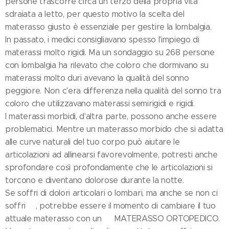
persone trascorre circa un terzo della propria vita
sdraiata a letto, per questo motivo la scelta del
materasso giusto è essenziale per gestire la lombalgia.
In passato, i medici consigliavano spesso l'impiego di
materassi molto rigidi. Ma un sondaggio su 268 persone
con lombalgia ha rilevato che coloro che dormivano su
materassi molto duri avevano la qualità del sonno
peggiore. Non c'era differenza nella qualità del sonno tra
coloro che utilizzavano materassi semirigidi e rigidi.
I materassi morbidi, d'altra parte, possono anche essere
problematici. Mentre un materasso morbido che si adatta
alle curve naturali del tuo corpo può aiutare le
articolazioni ad allinearsi favorevolmente, potresti anche
sprofondare così profondamente che le articolazioni si
torcono e diventano dolorose durante la notte.
Se soffri di dolori articolari o lombari, ma anche se non ci
soffri😇, potrebbe essere il momento di cambiare il tuo
attuale materasso con un 👨‍⚕️MATERASSO ORTOPEDICO.