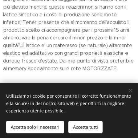
più elevato mentre, queste reazioni non si hanno con il
lattice sintetico e i costi di produzione sono molto
inferiori. Tener presente che al momento dell'acquisto il
prodotto scelto ci accompagnerà per i prossimi 15 anni
almeno...vale la pena cercare il minor prezzo e la minor
qualità?...il lattice e' un materasso (se naturale) altamente
elastico ed adattativo con grandi proprietà elastiche e
dunque fresco d'estate. Dal mio punto di vista preferibile
al memory specialmente sulle rete MOTORIZZATE.
Share
Utilizziamo i cookie per consentire il corretto funzionamento
e la sicurezza del nostro sito web e per offrirti la migliore
esperienza utente possibile.
Accetta solo i necessari
Accetta tutti
© 2019 ILMondodeiMaterassi, Via Nazionale, 110 27049 Stradella
(PV)