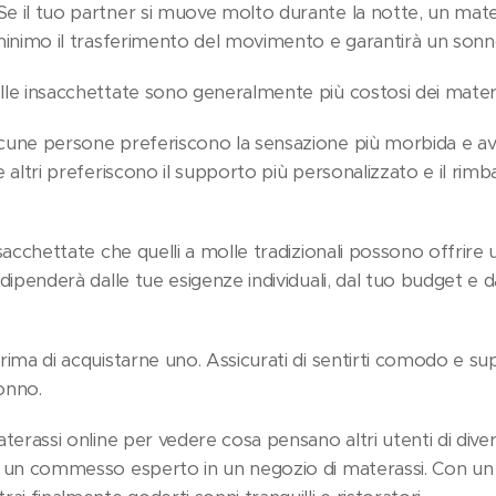
e il tuo partner si muove molto durante la notte, un mat
 minimo il trasferimento del movimento e garantirà un sonn
lle insacchettate sono generalmente più costosi dei materas
cune persone preferiscono la sensazione più morbida e av
e altri preferiscono il supporto più personalizzato e il rimb
nsacchettate che quelli a molle tradizionali possono offrir
 dipenderà dalle tue esigenze individuali, dal tuo budget e 
prima di acquistarne uno. Assicurati di sentirti comodo e 
sonno.
aterassi online per vedere cosa pensano altri utenti di dive
a un commesso esperto in un negozio di materassi. Con un po