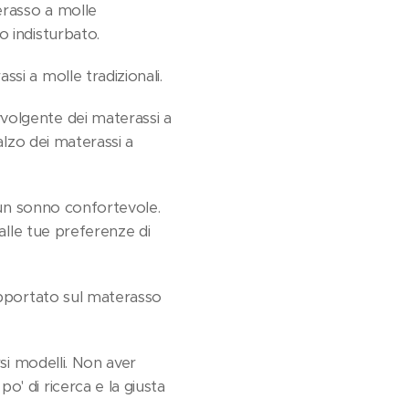
erasso a molle
o indisturbato.
si a molle tradizionali.
volgente dei materassi a
alzo dei materassi a
e un sonno confortevole.
dalle tue preferenze di
supportato sul materasso
rsi modelli. Non aver
' di ricerca e la giusta