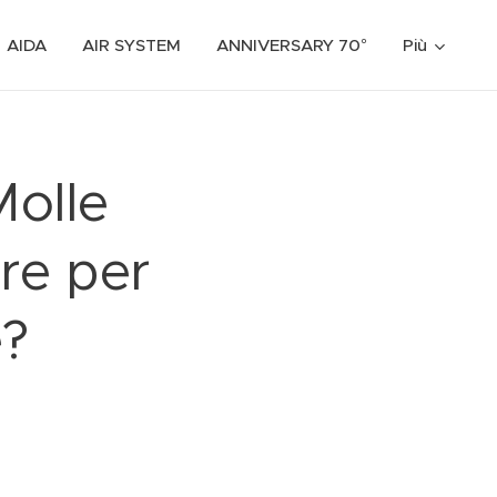
AIDA
AIR SYSTEM
ANNIVERSARY 70°
Più
Molle
ere per
e?