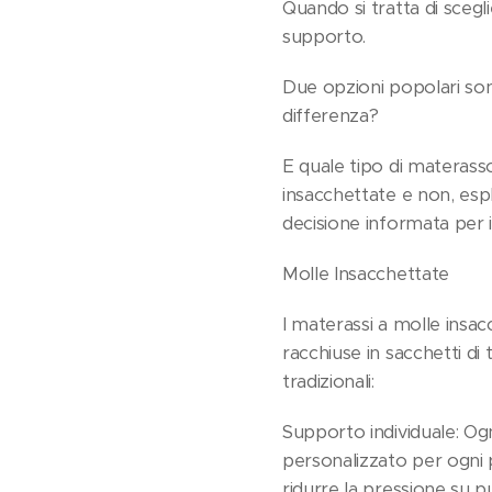
Quando si tratta di scegl
supporto.
Due opzioni popolari sono
differenza?
E quale tipo di materass
insacchettate e non, espl
decisione informata per i
Molle Insacchettate
I materassi a molle insa
racchiuse in sacchetti di
tradizionali:
Supporto individuale: Og
personalizzato per ogni 
ridurre la pressione su pu