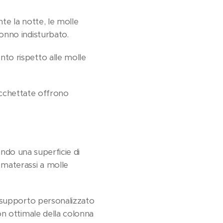
te la notte, le molle
onno indisturbato.
to rispetto alle molle
sacchettate offrono
ando una superficie di
 materassi a molle
i supporto personalizzato
on ottimale della colonna