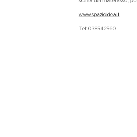
scelta del materasso, potr
www.spazioidea.it
Tel: 038542560