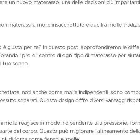
iere un nuovo materasso, una delle decisioni più importanti 
 i materassi a molle insacchettate e quelli a molle tradizion
o è giusto per te? In questo post, approfondiremo le diff
orando i pro e i contro di ogni tipo di materasso per aiuta
l tuo sonno.
cchettate, noti anche come molle indipendenti, sono compo
 tessuto separati. Questo design offre diversi vantaggi rispe
ni molla reagisce in modo indipendente alla pressione, f
parte del corpo. Questo può migliorare l'allineamento dell
nti di forza come fianchi e spalle.