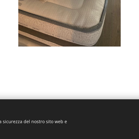
a sicurezza del nostro sito web e
© 2019 ILMondodeiMaterassi, Via Nazionale, 110 27049 Stradella (PV)
Cookies