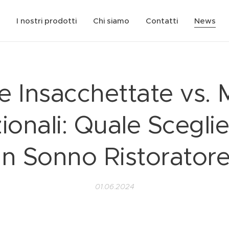
I nostri prodotti
Chi siamo
Contatti
News
e Insacchettate vs. 
ionali: Quale Scegli
n Sonno Ristorator
01.06.2024