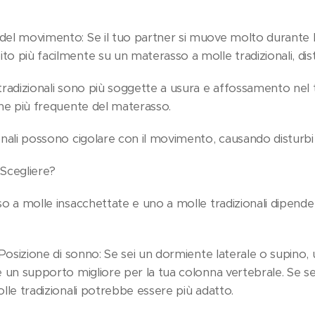
del movimento: Se il tuo partner si muove molto durante l
o più facilmente su un materasso a molle tradizionali, dis
 tradizionali sono più soggette a usura e affossamento ne
one più frequente del materasso.
onali possono cigolare con il movimento, causando disturbi
Scegliere?
so a molle insacchettate e uno a molle tradizionali dipende
: Posizione di sonno: Se sei un dormiente laterale o supino
e un supporto migliore per la tua colonna vertebrale. Se s
olle tradizionali potrebbe essere più adatto.