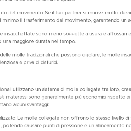
nto del movimento: Se il tuo partner si muove molto duran
l minimo il trasferimento del movimento, garantendo un s
le insacchettate sono meno soggette a usura e affossamen
do una maggiore durata nel tempo.
a delle molle tradizionali che possono cigolare, le molle in
enziosa e priva di disturbi.
ionali utilizzano un sistema di molle collegate tra loro, cre
ti materassi sono generalmente più economici rispetto ai
tano alcuni svantaggi:
zato: Le molle collegate non offrono lo stesso livello d
e, potendo causare punti di pressione e un allineamento n