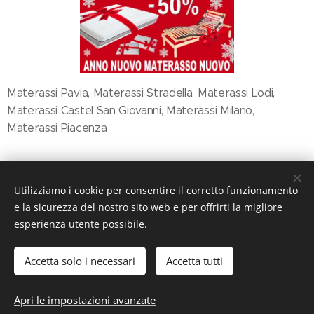
Materassi Pavia, Materassi Stradella, Materassi Lodi,
Materassi Castel San Giovanni, Materassi Milano,
Materassi Piacenza
Share
Utilizziamo i cookie per consentire il corretto funzionamento
e la sicurezza del nostro sito web e per offrirti la migliore
esperienza utente possibile.
Accetta solo i necessari
Accetta tutti
© 2019 ILMondodeiMaterassi, Via Nazionale, 110 27049 Stradella
(PV)
Apri le impostazioni avanzate
Cookies