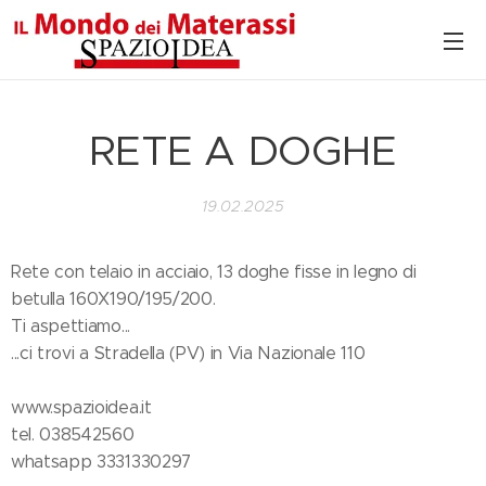
RETE A DOGHE
19.02.2025
Rete con telaio in acciaio, 13 doghe fisse in legno di
betulla 160X190/195/200.
Ti aspettiamo...
...ci trovi a Stradella (PV) in Via Nazionale 110
www.spazioidea.it
tel. 038542560
whatsapp 3331330297