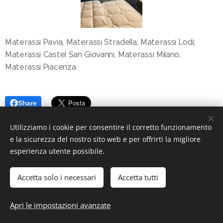
Materassi Pavia, Materassi Stradella, Materassi Lodi,
Materassi Castel San Giovanni, Materassi Milano,
Materassi Piacenza
Share
Utilizziamo i cookie per consentire il corretto funzionamento
e la sicurezza del nostro sito web e per offrirti la migliore
esperienza utente possibile.
Accetta solo i necessari
Accetta tutti
© 2019 ILMondodeiMaterassi, Via Nazionale, 110 27049 Stradella
(PV)
Apri le impostazioni avanzate
Cookies